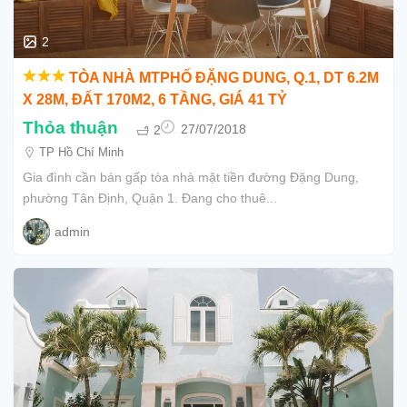
2
TÒA NHÀ MTPHỐ ĐẶNG DUNG, Q.1, DT 6.2M
X 28M, ĐẤT 170M2, 6 TẦNG, GIÁ 41 TỶ
Thỏa thuận
2
27/07/2018
TP Hồ Chí Minh
Gia đình cần bán gấp tòa nhà mặt tiền đường Đặng Dung,
phường Tân Định, Quận 1. Đang cho thuê...
admin