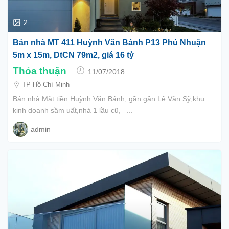
2
Bán nhà MT 411 Huỳnh Văn Bánh P13 Phú Nhuận
5m x 15m, DtCN 79m2, giá 16 tỷ
Thỏa thuận
11/07/2018
TP Hồ Chí Minh
Bán nhà Mặt tiền Huỳnh Văn Bánh, gần gần Lê Văn Sỹ,khu
kinh doanh sầm uất,nhà 1 lầu cũ, –...
admin