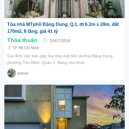
0
Tòa nhà MTphố Đặng Dung, Q.1, dt 6.2m x 28m, đất
170m2, 6 tầng, giá 41 tỷ
Thỏa thuận
10/07/2018
TP Hồ Chí Minh
Gia đình cần bán gấp tòa nhà mặt tiền đường Đặng Dung,
phường Tân Định, Quận 1. Đang cho thuê...
admin