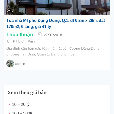
3
Tòa nhà MTphố Đặng Dung, Q.1, dt 6.2m x 28m, đất
170m2, 6 tầng, giá 41 tỷ
Thỏa thuận
27/07/2018
TP Hồ Chí Minh
Gia đình cần bán gấp tòa nhà mặt tiền đường Đặng Dung,
phường Tân Định, Quận 1. Đang cho thuê...
admin
Xem theo giá bán
10 – 20 tỷ
100 – 500tr