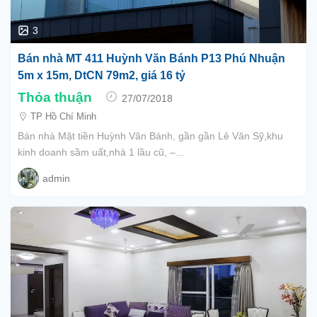
3
Bán nhà MT 411 Huỳnh Văn Bánh P13 Phú Nhuận
5m x 15m, DtCN 79m2, giá 16 tỷ
Thỏa thuận
27/07/2018
TP Hồ Chí Minh
Bán nhà Mặt tiền Huỳnh Văn Bánh, gần gần Lê Văn Sỹ,khu
kinh doanh sầm uất,nhà 1 lầu cũ, –...
admin