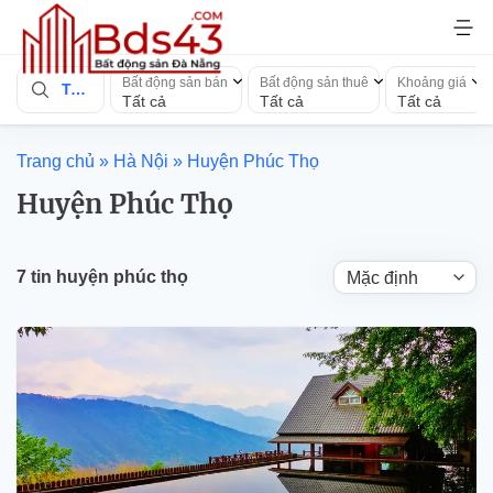
Bỏ
qua
nội
Bất động sản bán
Bất động sản thuê
Khoảng giá
Toàn quốc
dung
Tất cả
Tất cả
Tất cả
Trang chủ
»
Hà Nội
»
Huyện Phúc Thọ
Huyện Phúc Thọ
7 tin huyện phúc thọ