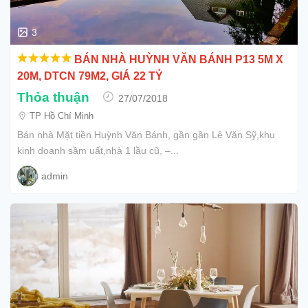
3
BÁN NHÀ HUỲNH VĂN BÁNH P13 5M X
20M, DTCN 79M2, GIÁ 22 TỶ
Thỏa thuận
27/07/2018
TP Hồ Chí Minh
Bán nhà Mặt tiền Huỳnh Văn Bánh, gần gần Lê Văn Sỹ,khu
kinh doanh sầm uất,nhà 1 lầu cũ, –...
admin