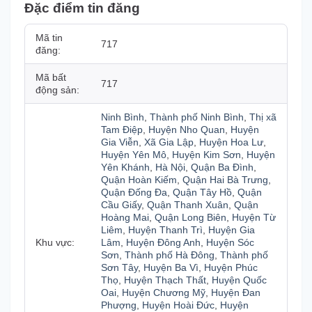
Đặc điểm tin đăng
Mã tin
717
đăng:
Mã bất
717
động sản:
Ninh Bình
,
Thành phố Ninh Bình
,
Thị xã
Tam Điệp
,
Huyện Nho Quan
,
Huyện
Gia Viễn
,
Xã Gia Lập
,
Huyện Hoa Lư
,
Huyện Yên Mô
,
Huyện Kim Sơn
,
Huyện
Yên Khánh
,
Hà Nội
,
Quận Ba Đình
,
Quận Hoàn Kiếm
,
Quận Hai Bà Trưng
,
Quận Đống Đa
,
Quận Tây Hồ
,
Quận
Cầu Giấy
,
Quận Thanh Xuân
,
Quận
Hoàng Mai
,
Quận Long Biên
,
Huyện Từ
Liêm
,
Huyện Thanh Trì
,
Huyện Gia
Khu vực:
Lâm
,
Huyện Đông Anh
,
Huyện Sóc
Sơn
,
Thành phố Hà Đông
,
Thành phố
Sơn Tây
,
Huyện Ba Vì
,
Huyện Phúc
Thọ
,
Huyện Thạch Thất
,
Huyện Quốc
Oai
,
Huyện Chương Mỹ
,
Huyện Đan
Phượng
,
Huyện Hoài Đức
,
Huyện