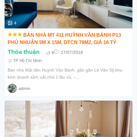
4
BÁN NHÀ MT 411 HUỲNH VĂN BÁNH P13
PHÚ NHUẬN 5M X 15M, DTCN 79M2, GIÁ 16 TỶ
Thỏa thuận
8
27/07/2018
TP Hồ Chí Minh
Bán nhà Mặt tiền Huỳnh Văn Bánh, gần gần Lê Văn Sỹ,khu
kinh doanh sầm uất,nhà 1 lầu cũ, –...
admin