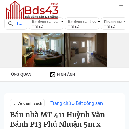
Bỏ
qua
nội
Bất động sản bán
Bất động sản thuê
Khoảng giá
Toàn quốc
dung
Tất cả
Tất cả
Tất cả
TỔNG QUAN
HÌNH ẢNH
Trang chủ
»
Bất động sản
Về danh sách
Bán nhà MT 411 Huỳnh Văn
Bánh P13 Phú Nhuận 5m x