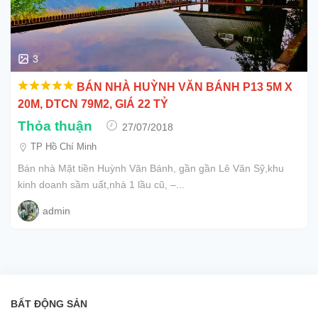
3
BÁN NHÀ HUỲNH VĂN BÁNH P13 5M X
20M, DTCN 79M2, GIÁ 22 TỶ
Thỏa thuận
27/07/2018
TP Hồ Chí Minh
Bán nhà Mặt tiền Huỳnh Văn Bánh, gần gần Lê Văn Sỹ,khu
kinh doanh sầm uất,nhà 1 lầu cũ, –...
admin
BẤT ĐỘNG SẢN