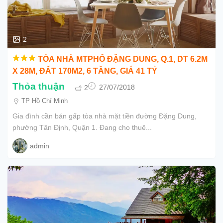
2
TÒA NHÀ MTPHỐ ĐẶNG DUNG, Q.1, DT 6.2M
X 28M, ĐẤT 170M2, 6 TẦNG, GIÁ 41 TỶ
Thỏa thuận
2
27/07/2018
TP Hồ Chí Minh
Gia đình cần bán gấp tòa nhà mặt tiền đường Đặng Dung,
phường Tân Định, Quận 1. Đang cho thuê...
admin