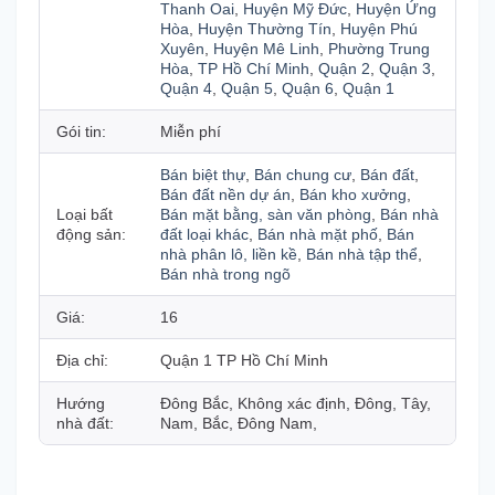
Thanh Oai
,
Huyện Mỹ Đức
,
Huyện Ứng
Hòa
,
Huyện Thường Tín
,
Huyện Phú
Xuyên
,
Huyện Mê Linh
,
Phường Trung
Hòa
,
TP Hồ Chí Minh
,
Quận 2
,
Quận 3
,
Quận 4
,
Quận 5
,
Quận 6
,
Quận 1
Gói tin:
Miễn phí
Bán biệt thự
,
Bán chung cư
,
Bán đất
,
Bán đất nền dự án
,
Bán kho xưởng
,
Loại bất
Bán mặt bằng, sàn văn phòng
,
Bán nhà
động sản:
đất loại khác
,
Bán nhà mặt phố
,
Bán
nhà phân lô, liền kề
,
Bán nhà tập thể
,
Bán nhà trong ngõ
Giá:
16
Địa chỉ:
Quận 1 TP Hồ Chí Minh
Hướng
Đông Bắc, Không xác định, Đông, Tây,
nhà đất:
Nam, Bắc, Đông Nam,