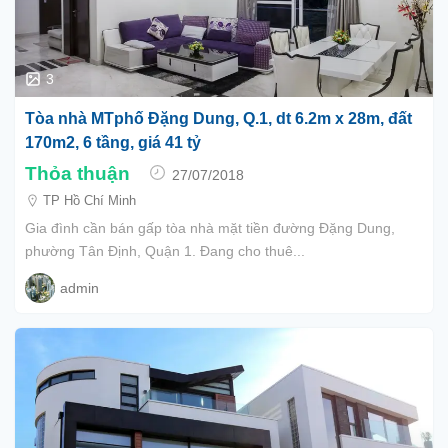
3
Tòa nhà MTphố Đặng Dung, Q.1, dt 6.2m x 28m, đất
170m2, 6 tầng, giá 41 tỷ
Thỏa thuận
27/07/2018
TP Hồ Chí Minh
Gia đình cần bán gấp tòa nhà mặt tiền đường Đặng Dung,
phường Tân Định, Quận 1. Đang cho thuê...
admin