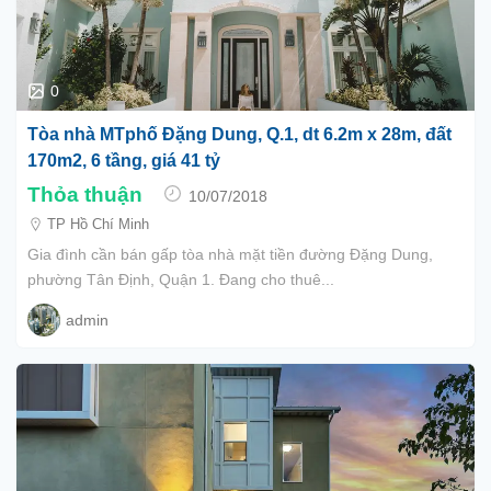
0
Tòa nhà MTphố Đặng Dung, Q.1, dt 6.2m x 28m, đất
170m2, 6 tầng, giá 41 tỷ
Thỏa thuận
10/07/2018
TP Hồ Chí Minh
Gia đình cần bán gấp tòa nhà mặt tiền đường Đặng Dung,
phường Tân Định, Quận 1. Đang cho thuê...
admin