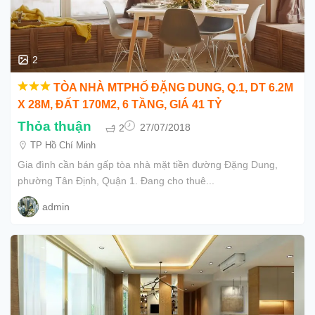
2
TÒA NHÀ MTPHỐ ĐẶNG DUNG, Q.1, DT 6.2M
X 28M, ĐẤT 170M2, 6 TẦNG, GIÁ 41 TỶ
Thỏa thuận
2
27/07/2018
TP Hồ Chí Minh
Gia đình cần bán gấp tòa nhà mặt tiền đường Đặng Dung,
phường Tân Định, Quận 1. Đang cho thuê...
admin