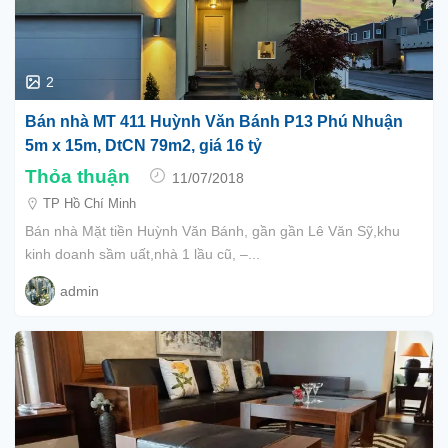
2
Bán nhà MT 411 Huỳnh Văn Bánh P13 Phú Nhuận
5m x 15m, DtCN 79m2, giá 16 tỷ
Thỏa thuận
11/07/2018
TP Hồ Chí Minh
Bán nhà Mặt tiền Huỳnh Văn Bánh, gần gần Lê Văn Sỹ,khu
kinh doanh sầm uất,nhà 1 lầu cũ, –...
admin