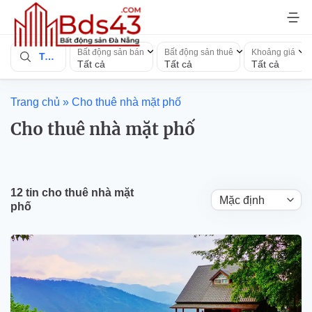
Bỏ
qua
nội
Bất động sản bán
Bất động sản thuê
Khoảng giá
Toàn quốc
dung
Tất cả
Tất cả
Tất cả
Trang chủ
»
Cho thuê nhà mặt phố
Cho thuê nhà mặt phố
12 tin cho thuê nhà mặt
phố