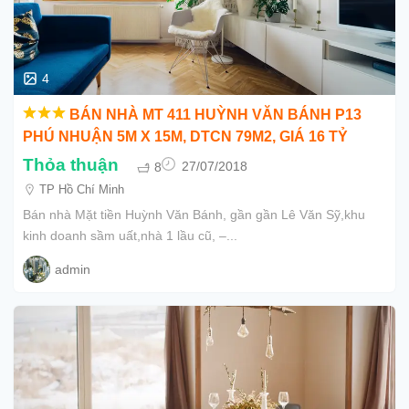
4
BÁN NHÀ MT 411 HUỲNH VĂN BÁNH P13
PHÚ NHUẬN 5M X 15M, DTCN 79M2, GIÁ 16 TỶ
Thỏa thuận
8
27/07/2018
TP Hồ Chí Minh
Bán nhà Mặt tiền Huỳnh Văn Bánh, gần gần Lê Văn Sỹ,khu
kinh doanh sầm uất,nhà 1 lầu cũ, –...
admin