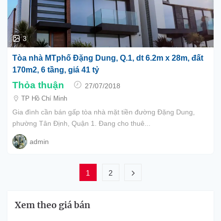
3
Tòa nhà MTphố Đặng Dung, Q.1, dt 6.2m x 28m, đất
170m2, 6 tầng, giá 41 tỷ
Thỏa thuận
27/07/2018
TP Hồ Chí Minh
Gia đình cần bán gấp tòa nhà mặt tiền đường Đặng Dung,
phường Tân Định, Quận 1. Đang cho thuê...
admin
1
2
Xem theo giá bán