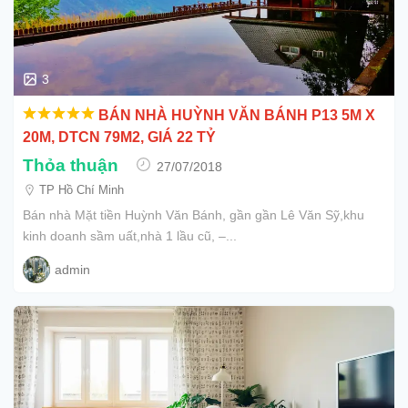
3
BÁN NHÀ HUỲNH VĂN BÁNH P13 5M X
20M, DTCN 79M2, GIÁ 22 TỶ
Thỏa thuận
27/07/2018
TP Hồ Chí Minh
Bán nhà Mặt tiền Huỳnh Văn Bánh, gần gần Lê Văn Sỹ,khu
kinh doanh sầm uất,nhà 1 lầu cũ, –...
admin