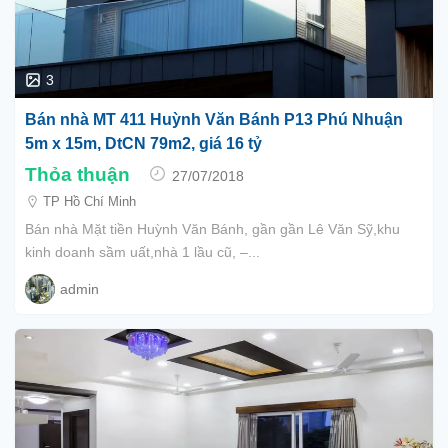
3
Bán nhà MT 411 Huỳnh Văn Bánh P13 Phú Nhuận
5m x 15m, DtCN 79m2, giá 16 tỷ
Thỏa thuận
27/07/2018
TP Hồ Chí Minh
Bán nhà Mặt tiền Huỳnh Văn Bánh, gần gần Lê Văn Sỹ,khu
kinh doanh sầm uất,nhà 1 lầu cũ, –...
admin