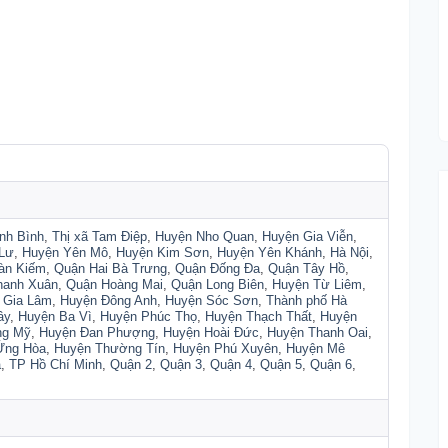
nh Bình
,
Thị xã Tam Điệp
,
Huyện Nho Quan
,
Huyện Gia Viễn
,
Lư
,
Huyện Yên Mô
,
Huyện Kim Sơn
,
Huyện Yên Khánh
,
Hà Nội
,
àn Kiếm
,
Quận Hai Bà Trưng
,
Quận Đống Đa
,
Quận Tây Hồ
,
hanh Xuân
,
Quận Hoàng Mai
,
Quận Long Biên
,
Huyện Từ Liêm
,
 Gia Lâm
,
Huyện Đông Anh
,
Huyện Sóc Sơn
,
Thành phố Hà
ây
,
Huyện Ba Vì
,
Huyện Phúc Thọ
,
Huyện Thạch Thất
,
Huyện
ng Mỹ
,
Huyện Đan Phượng
,
Huyện Hoài Đức
,
Huyện Thanh Oai
,
Ứng Hòa
,
Huyện Thường Tín
,
Huyện Phú Xuyên
,
Huyện Mê
a
,
TP Hồ Chí Minh
,
Quận 2
,
Quận 3
,
Quận 4
,
Quận 5
,
Quận 6
,