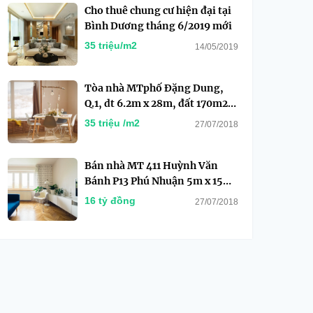
Cho thuê chung cư hiện đại tại
Bình Dương tháng 6/2019 mới
35 triệu/m2
14/05/2019
Tòa nhà MTphố Đặng Dung,
Q.1, dt 6.2m x 28m, đất 170m2,
6 tầng, giá 41 tỷ
35 triệu /m2
27/07/2018
Bán nhà MT 411 Huỳnh Văn
Bánh P13 Phú Nhuận 5m x 15m,
DtCN 79m2, giá 16 tỷ
16 tỷ đồng
27/07/2018