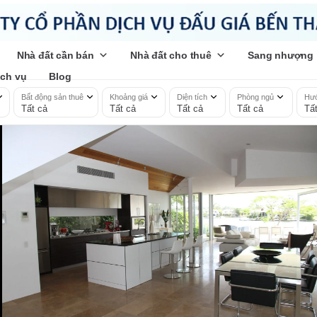
Nhà đất cần bán
Nhà đất cho thuê
Sang nhượng
ịch vụ
Blog
Bất động sản thuê
Khoảng giá
Diện tích
Phòng ngủ
Hướ
Tất cả
Tất cả
Tất cả
Tất cả
Tấ