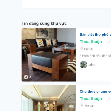
Tin đăng cùng khu vực
Bán biệt thự phố s
Thỏa thuận
Hà Nội
* Hình ảnh đầu tiên s
admin
3
Cho thuê chung cư
Thỏa thuận
Yên Bái