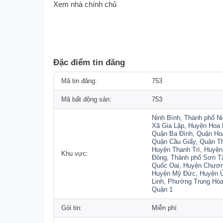
Xem nhà chính chủ
Đặc điểm tin đăng
Mã tin đăng:
753
Mã bất động sản:
753
Ninh Bình
,
Thành phố Ni
Xã Gia Lập
,
Huyện Hoa 
Quận Ba Đình
,
Quận Ho
Quận Cầu Giấy
,
Quận T
Huyện Thanh Trì
,
Huyện
Khu vực:
Đông
,
Thành phố Sơn T
Quốc Oai
,
Huyện Chươ
Huyện Mỹ Đức
,
Huyện 
Linh
,
Phường Trung Hò
Quận 1
Gói tin:
Miễn phí