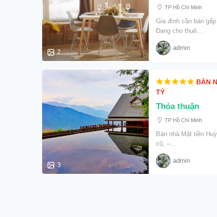
TP Hồ Chí Minh
Gia đình cần bán gấp
Đang cho thuê...
admin
2
BÁN N
TỶ
Thỏa thuận
TP Hồ Chí Minh
Bán nhà Mặt tiền Huỳ
cũ, –...
admin
3