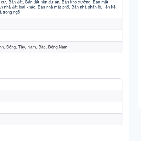
 cư
,
Bán đất
,
Bán đất nền dự án
,
Bán kho xưởng
,
Bán mặt
n nhà đất loại khác
,
Bán nhà mặt phố
,
Bán nhà phân lô, liền kề
,
à trong ngõ
nh, Đông, Tây, Nam, Bắc, Đông Nam,