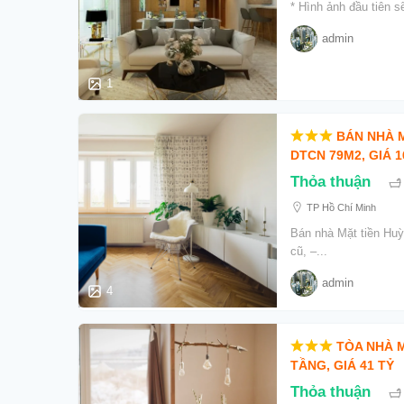
* Hình ảnh đầu tiên s
admin
1
BÁN NHÀ M
DTCN 79M2, GIÁ 1
Thỏa thuận
TP Hồ Chí Minh
Bán nhà Mặt tiền Huỳ
cũ, –...
admin
4
TÒA NHÀ M
TẦNG, GIÁ 41 TỶ
Thỏa thuận