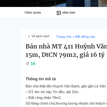
TỔNG QUAN
HÌNH ẢNH
Trang chủ
»
Bất động sản
Về danh sách
Bán nhà MT 411 Huỳnh Văn
15m, DtCN 79m2, giá 16 tỷ
16
Thông tin mô tả
Bán nhà Mặt tiền Huỳnh Văn Bánh, gần gần Lê Văn S
– DT: 4m nở hậu 7m đều, dài 15m
– Đất công nhận 78m2
Sổ hồng chính chủ,thương lượng nhanh cho khách mu