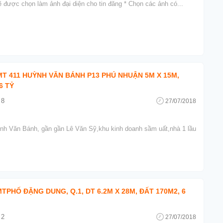
ẽ được chọn làm ảnh đại diện cho tin đăng * Chọn các ảnh có...
T 411 HUỲNH VĂN BÁNH P13 PHÚ NHUẬN 5M X 15M,
6 TỶ
8
27/07/2018
nh Văn Bánh, gần gần Lê Văn Sỹ,khu kinh doanh sầm uất,nhà 1 lầu
TPHỐ ĐẶNG DUNG, Q.1, DT 6.2M X 28M, ĐẤT 170M2, 6
2
27/07/2018