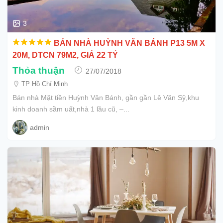
3
BÁN NHÀ HUỲNH VĂN BÁNH P13 5M X
20M, DTCN 79M2, GIÁ 22 TỶ
Thỏa thuận
27/07/2018
TP Hồ Chí Minh
Bán nhà Mặt tiền Huỳnh Văn Bánh, gần gần Lê Văn Sỹ,khu
kinh doanh sầm uất,nhà 1 lầu cũ, –...
admin