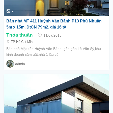
2
Bán nhà MT 411 Huỳnh Văn Bánh P13 Phú Nhuận
5m x 15m, DtCN 79m2, giá 16 tỷ
Thỏa thuận
11/07/2018
TP Hồ Chí Minh
Bán nhà Mặt tiền Huỳnh Văn Bánh, gần gần Lê Văn Sỹ,khu
kinh doanh sầm uất,nhà 1 lầu cũ, –...
admin