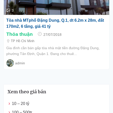
3
Tòa nhà MTphố Đặng Dung, Q.1, dt 6.2m x 28m, đất
170m2, 6 tầng, giá 41 tỷ
Thỏa thuận
27/07/2018
TP Hồ Chí Minh
Gia đình cần bán gấp tòa nhà mặt tiền đường Đặng Dung,
phường Tân Định, Quận 1. Đang cho thuê...
admin
Xem theo giá bán
10 – 20 tỷ
100 – 500tr