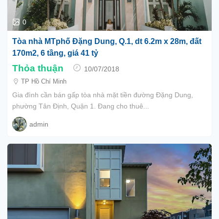
0
Tòa nhà MTphố Đặng Dung, Q.1, dt 6.2m x 28m, đất
170m2, 6 tầng, giá 41 tỷ
Thỏa thuận
10/07/2018
TP Hồ Chí Minh
Gia đình cần bán gấp tòa nhà mặt tiền đường Đặng Dung,
phường Tân Định, Quận 1. Đang cho thuê...
admin