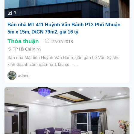
3
Bán nhà MT 411 Huỳnh Văn Bánh P13 Phú Nhuận
5m x 15m, DtCN 79m2, giá 16 tỷ
Thỏa thuận
27/07/2018
TP Hồ Chí Minh
Bán nhà Mặt tiền Huỳnh Văn Bánh, gần gần Lê Văn Sỹ,khu
kinh doanh sầm uất,nhà 1 lầu cũ, –...
admin