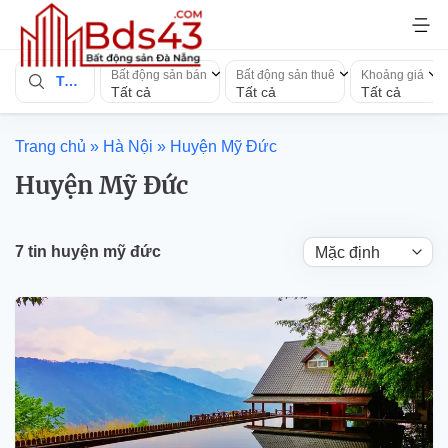
Bỏ
qua
nội
Bất động sản bán
Bất động sản thuê
Khoảng giá
Toàn quốc
dung
Tất cả
Tất cả
Tất cả
Trang chủ
»
Hà Nội
»
Huyện Mỹ Đức
Huyện Mỹ Đức
7 tin huyện mỹ đức