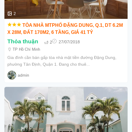
2
TÒA NHÀ MTPHỐ ĐẶNG DUNG, Q.1, DT 6.2M
X 28M, ĐẤT 170M2, 6 TẦNG, GIÁ 41 TỶ
Thỏa thuận
2
27/07/2018
TP Hồ Chí Minh
Gia đình cần bán gấp tòa nhà mặt tiền đường Đặng Dung,
phường Tân Định, Quận 1. Đang cho thuê...
admin