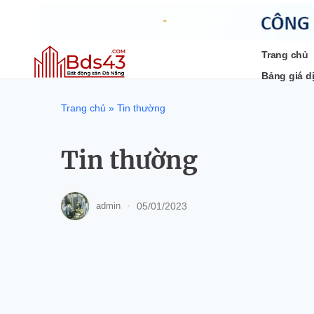
Bỏ
qua
nội
dung
Trang chủ
Bảng giá d
Trang chủ
»
Tin thường
Tin thường
05/01/2023
admin