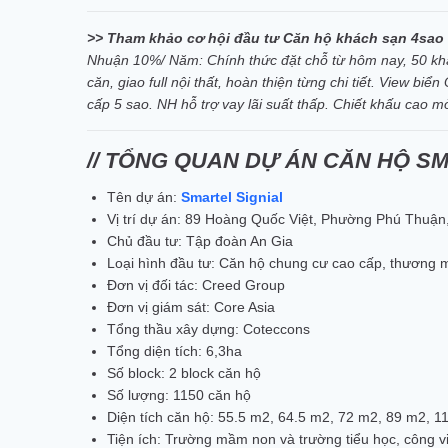
>> Tham khảo cơ hội đầu tư Căn hộ khách sạn 4sao
Nhuận 10%/ Năm‎: Chính thức đặt chỗ từ hôm nay, 50 khác
căn, giao full nội thất, hoàn thiện từng chi tiết. View bi
cấp 5 sao. NH hỗ trợ vay lãi suất thấp. Chiết khấu cao m
// TỔNG QUAN DỰ ÁN CĂN HỘ S
Tên dự án:
Smartel Signial
Vị trí dự án: 89 Hoàng Quốc Việt, Phường Phú Thuậ
Chủ đầu tư: Tập đoàn An Gia
Loại hình đầu tư: Căn hộ chung cư cao cấp, thương mạ
Đơn vị đối tác: Creed Group
Đơn vị giám sát: Core Asia
Tổng thầu xây dựng: Coteccons
Tổng diện tích: 6,3ha
Số block: 2 block căn hộ
Số lượng: 1150 căn hộ
Diện tích căn hộ: 55.5 m2, 64.5 m2, 72 m2, 89 m2, 1
Tiện ích: Trường mầm non và trường tiểu học, công v