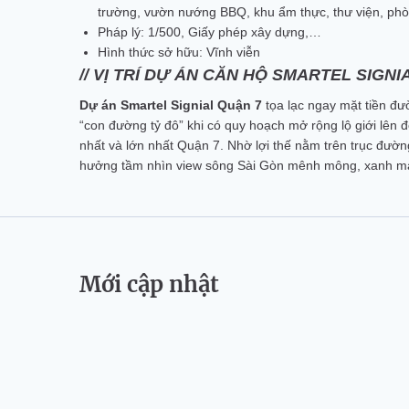
trường, vườn nướng BBQ, khu ẩm thực, thư viện, phò
Pháp lý: 1/500, Giấy phép xây dựng,…
Hình thức sở hữu: Vĩnh viễn
// VỊ TRÍ DỰ ÁN CĂN HỘ SMARTEL SIGNI
Dự án Smartel Signial Quận 7
tọa lạc ngay mặt tiền đ
“con đường tỷ đô” khi có quy hoạch mở rộng lộ giới lên
nhất và lớn nhất Quận 7. Nhờ lợi thế nằm trên trục đườ
hưởng tầm nhìn view sông Sài Gòn mênh mông, xanh má
Mới cập nhật