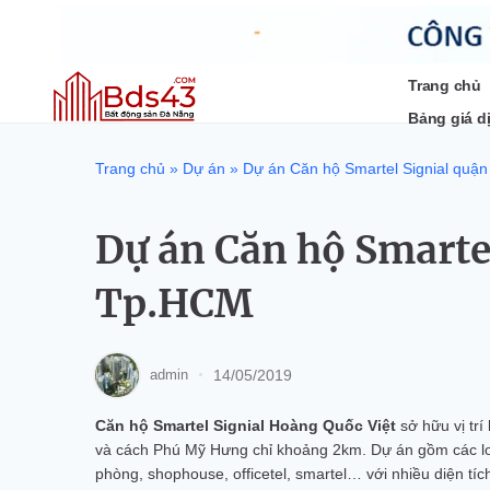
Bỏ
qua
nội
dung
Trang chủ
Bảng giá d
Trang chủ
»
Dự án
»
Dự án Căn hộ Smartel Signial quậ
Dự án Căn hộ Smartel
Tp.HCM
14/05/2019
admin
Căn hộ Smartel Signial Hoàng Quốc Việt
sở hữu vị tr
và cách Phú Mỹ Hưng chỉ khoảng 2km. Dự án gồm các loạ
phòng, shophouse, officetel, smartel… với nhiều diện tíc