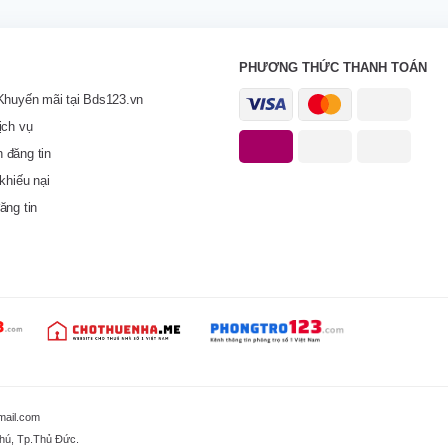
PHƯƠNG THỨC THANH TOÁN
Khuyến mãi tại Bds123.vn
ịch vụ
 đăng tin
khiếu nại
ăng tin
mail.com
Phú, Tp.Thủ Đức.