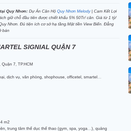
 tại Quy Nhơn:
Dự Án Căn Hộ
Quy Nhơn Melody
| Cam Kết Lợi
h giữ chỗ đầu tiên được chiết khấu 5% 50Tr/ căn. Giá từ 1 tỷ/
ển Quy Nhơn. Đủ tiện ích cơ sở hạ tầng.Mặt tiền View Biển. Đẳng
ở bán
MARTEL SIGNIAL QUẬN 7
n, Quận 7, TP.HCM
i, dịch vụ, văn phòng, shophouse, officetel, smartel…
14 m2
iên, trung tâm thể dục thể thao (gym, spa, yoga…), quảng