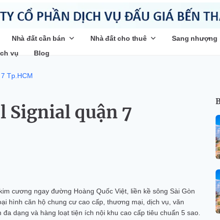
Nhà đất cần bán
Nhà đất cho thuê
Sang nhượng
ịch vụ
Blog
n 7 Tp.HCM
B
 Signial quận 7
í kim cương ngay đường Hoàng Quốc Việt, liền kề sông Sài Gòn
i hình căn hộ chung cư cao cấp, thương mại, dịch vụ, văn
h đa dạng và hàng loạt tiện ích nội khu cao cấp tiêu chuẩn 5 sao.