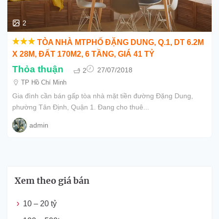
2
TÒA NHÀ MTPHỐ ĐẶNG DUNG, Q.1, DT 6.2M
X 28M, ĐẤT 170M2, 6 TẦNG, GIÁ 41 TỶ
Thỏa thuận
2
27/07/2018
TP Hồ Chí Minh
Gia đình cần bán gấp tòa nhà mặt tiền đường Đặng Dung,
phường Tân Định, Quận 1. Đang cho thuê...
admin
Xem theo giá bán
10 – 20 tỷ