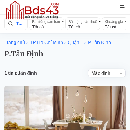
Bỏ
qua
nội
Bất động sản bán
Bất động sản thuê
Khoảng giá
Toàn quốc
dung
Tất cả
Tất cả
Tất cả
Trang chủ
»
TP Hồ Chí Minh
»
Quận 1
»
P.Tân Định
P.Tân Định
1 tin p.tân định