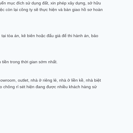
yển mục đích sử dụng đất, xin phép xây dựng, sở hữu
ệc còn lại công ty sẽ thực hiện và bàn giao hồ sơ hoàn
ại tòa án, kê biên hoặc đấu giá để thi hành án, bảo
tiền trong thời gian sớm nhất.
room, outlet, nhà ở riêng lẻ, nhà ở liền kề, nhà biệt
ao chông rỉ sét hiện đang được nhiều khách hàng sử