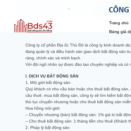
Bỏ
qua
nội
dung
Trang chủ
Bảng giá d
Công ty cổ phần Địa ốc Thủ Đô là công ty kinh doanh dịch
đang quản lý và điều hành sàn giao dịch bất động sản tr
ràng, chính xác và minh bạch.
Với đội ngũ nhân sự được đào tạo chuyên nghiệp và có n
I. DỊCH VỤ BẤT ĐỘNG SẢN
1. Môi giới bất động sản:
Quý khách có nhu cầu bán hoặc cho thuê bất động sản, c
cầu thuê, mua bất động sản, công ty sẽ tìm kiếm bất động
thủ tục chuyển nhượng hoặc cho thuê bất động sản miễn
Hoa hồng môi giới:
– Chuyển nhượng (bán) bất động sản: 1% giá trị bất độ
– Cho thuê bất động sản: 1 tháng tiền cho thuê (Khách t
2. Pháp lý bất động sản: