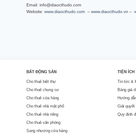
Email: info@diaocthudo.com
Website:
www.diaocthudo.com
–
www.diaocthudo.vn
–
BẤT ĐỘNG SẢN
TIỆN ÍCH
Cho thuê biệt thự
Tin tức & 
Cho thuê chung cư
Bảng giá d
Cho thuê cửa hàng
Hướng dẫn
Cho thuê nhà mặt phố
Giải quyết 
Cho thuê nhà riêng
Quy định đ
Cho thuê văn phòng
Sang nhượng cửa hàng