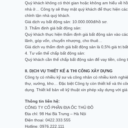
Quý khách không có thời gian hoặc không am hiểu về hồ 
nhà ở… Công ty sẽ thay mặt quý khách để thực hiện các th
chỉnh tận nhà quý khách.
Giá dịch vụ bất động sản: 10.000.000đ/hồ sơ.
3. Thẩm định giá bất động sản:
Quý khách thực hiện thẩm định giá bất động sản vào các 
lãnh, góp vốn, chuyển nhượng, cho thuê…
Giá dịch vụ thẩm định giá bất động sản là 0,5% giá trị b
4. Tư vấn thế chấp bất động sản:
Quý khách cần thế chấp bất động sản để vay tiền, công t
II. DỊCH VỤ THIẾT KẾ & THI CÔNG XÂY DỰNG
Công ty có nhiều kỹ sư và công nhân có nhiều kinh nghiệm
thự, xưởng, kho… Đặc biệt Công ty còn thiết kế và thi 
dụng. Thiết kế bản vẽ kỹ thuật xin phép xây dựng với giá
Thông tin liên hệ:
CÔNG TY CỔ PHẦN ĐỊA ỐC THỦ ĐÔ
Địa chỉ: 98 Hai Bà Trưng – Hà Nội
Điện thoại:
0422.333.555
Hotline:
0976.222.111