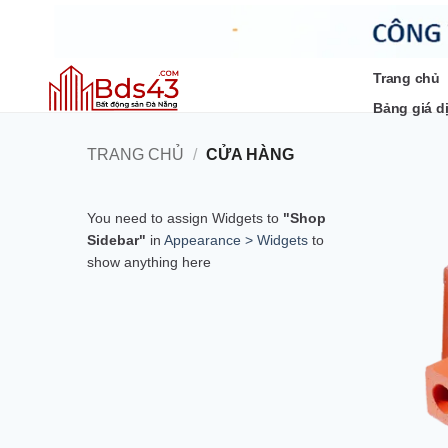
Bỏ
qua
nội
dung
Trang chủ
Bảng giá d
TRANG CHỦ
/
CỬA HÀNG
You need to assign Widgets to
"Shop
Sidebar"
in
Appearance > Widgets
to
show anything here